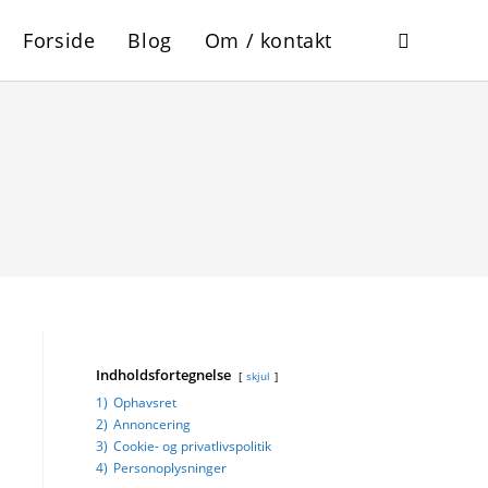
Forside
Blog
Om / kontakt
Toggle
website
search
Indholdsfortegnelse
skjul
1)
Ophavsret
2)
Annoncering
3)
Cookie- og privatlivspolitik
4)
Personoplysninger