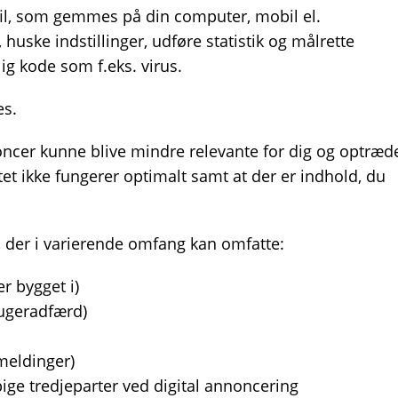
tfil, som gemmes på din computer, mobil el.
uske indstillinger, udføre statistik og målrette
g kode som f.eks. virus.
es.
nnoncer kunne blive mindre relevante for dig og optræd
et ikke fungerer optimalt samt at der er indhold, du
, der i varierende omfang kan omfatte:
 bygget i)
rugeradfærd)
meldinger)
ige tredjeparter ved digital annoncering