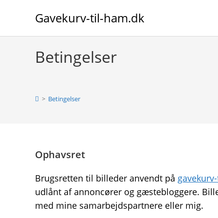
Skip
Gavekurv-til-ham.dk
to
content
Betingelser
>
Betingelser
Ophavsret
Brugsretten til billeder anvendt på
gavekurv-
udlånt af annoncører og gæstebloggere. Bil
med mine samarbejdspartnere eller mig.