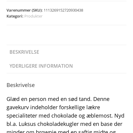
Varenummer (SKU):
1113269152720930438
Kategori:
Produkter
BESKRIVELSE
YDERLIGERE INFORMATION
Beskrivelse
Glæd en person med en sød tand. Denne
gavekurv indeholder forskellige lækre
specialiteter med chokolade og æblemost. Nyd
bl.a. Luksus chokoladekugler med en base der
minder om brownie med en saftig midte og