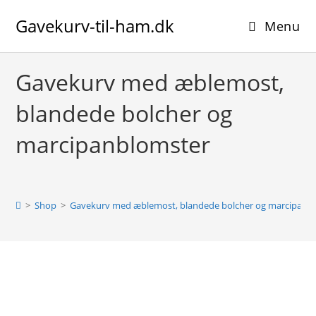
Skip
Gavekurv-til-ham.dk
to
Menu
content
Gavekurv med æblemost,
blandede bolcher og
marcipanblomster
>
Shop
>
Gavekurv med æblemost, blandede bolcher og marcipanb