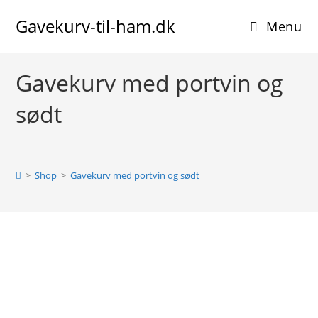
Skip
Gavekurv-til-ham.dk
to
Menu
content
Gavekurv med portvin og
sødt
>
Shop
>
Gavekurv med portvin og sødt