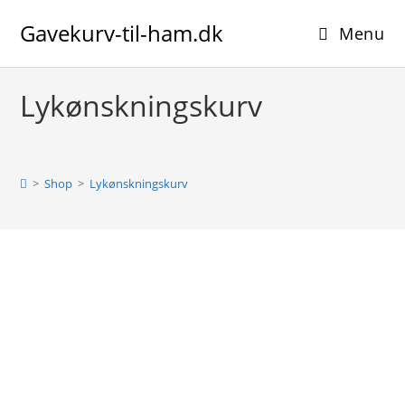
Skip
Gavekurv-til-ham.dk
to
Menu
content
Lykønskningskurv
>
Shop
>
Lykønskningskurv